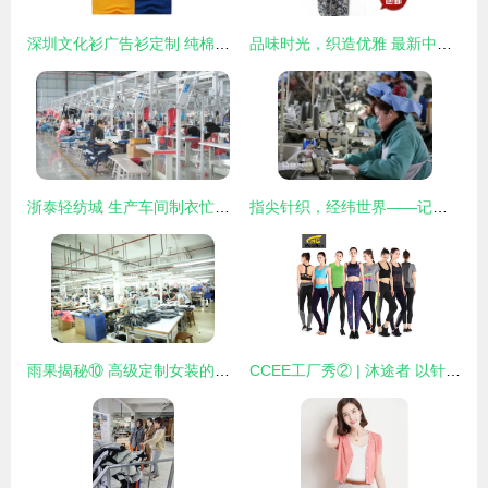
深圳文化衫广告衫定制 纯棉圆领与logo印刷的个性之选
品味时光，织造优雅 最新中老年真丝服装选购全攻略
浙泰轻纺城 生产车间制衣忙，针织品带动就业促增收
指尖针织，经纬世界——记安徽淮北秋艳服装厂的出口女工
雨果揭秘⑩ 高级定制女装的精密流程化——探访深圳南油产业带服装巨头的针织品王国
CCEE工厂秀② | 沐途者 以针织工艺，为跨境巨头打造运动服饰新势力