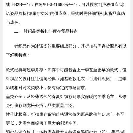
线上B2B平台：在阿里巴巴1688等平台，可以搜索到声称供应“冰
诺姿品牌折扣/库存女装”的供应商，采购时需仔细甄别其货品真伪
与成色。
二、 针织品类折扣与库存货品特点
针织品作为冰诺姿的重要组成部分，其折扣与库存货源具有以
下鲜明特点：
款式经典与过季并存：库存中可能包含上一季甚至更早的款式，但
针织品的设计往往偏向经典（如基础款毛衣、百搭针织裙），过季
影响相对时装类较小，仍有稳定的市场需求。
品类齐全：从轻薄透气的春夏针织衫到厚实保暖的冬季毛衣，从修
身打底衫到宽松外搭，品类覆盖广泛。
性价比极高：折扣库存货的价格通常仅为原吊牌价的1-3折，甚至
更低，为零售商提供了巨大的利润空间。
混批与清仓模式：多数库存批发支持混色混码批发（即“一手码”或